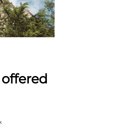
 offered
k