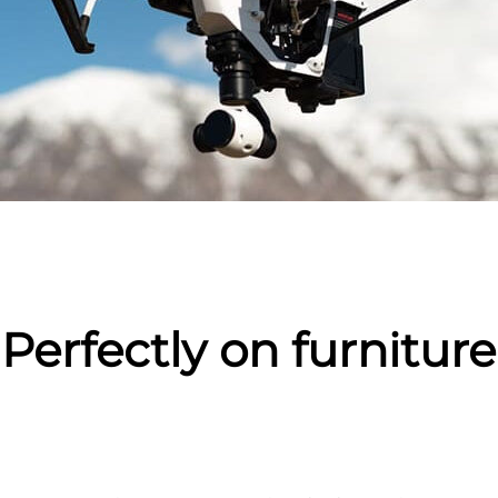
Perfectly on furniture