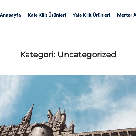
Anasayfa
Kale Kilit Ürünleri
Yale Kilit Ürünleri
Merter Ak
Kategori:
Uncategorized