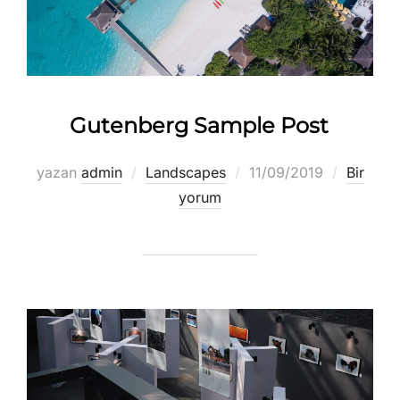
Gutenberg Sample Post
Yayımlanma
yazan
admin
Landscapes
11/09/2019
Bir
tarihi
yorum