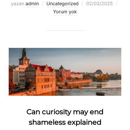
Yayımlanma
yazan
admin
Uncategorized
02/03/2025
tarihi
Yorum yok
Can curiosity may end
shameless explained