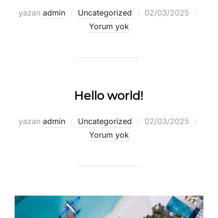
Yayımlanma
yazan
admin
Uncategorized
02/03/2025
tarihi
Yorum yok
Hello world!
Yayımlanma
yazan
admin
Uncategorized
02/03/2025
tarihi
Yorum yok