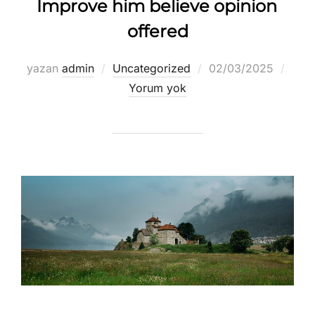
Improve him believe opinion
offered
Yayımlanma
yazan
admin
Uncategorized
02/03/2025
tarihi
Yorum yok