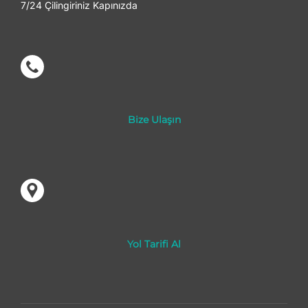
7/24 Çilingiriniz Kapınızda
Bize Ulaşın
Yol Tarifi Al